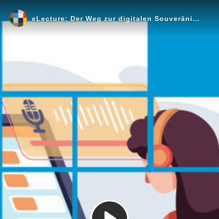
eLecture: Der Weg zur digitalen Souveränität - von der Theorie zur Praxis